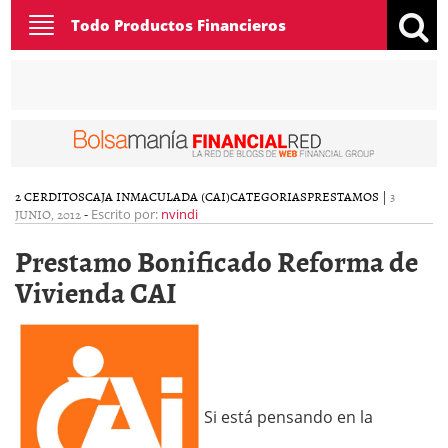
Toggle
Todo Productos Financieros
navigation
2 CERDITOS
CAJA INMACULADA (CAI)
CATEGORIAS
PRESTAMOS
|
3
JUNIO, 2012
-
Escrito por:
nvindi
Prestamo Bonificado Reforma de
Vivienda CAI
Si está pensando en la