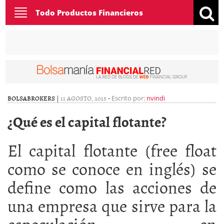
Toggle
Todo Productos Financieros
navigation
BOLSA
BROKERS
|
11 AGOSTO, 2015
-
Escrito por:
nvindi
¿Qué es el capital flotante?
El capital flotante (free float
como se conoce en inglés) se
define como las acciones de
una empresa que sirve para la
especulación en