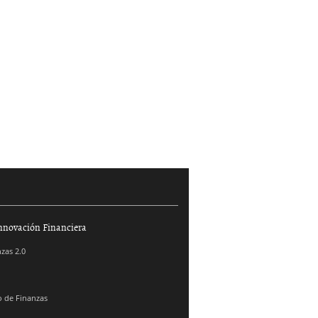
nnovación Financiera
zas 2.0
 de Finanzas