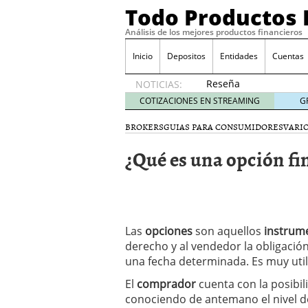
Todo Productos 
Análisis de los mejores productos financieros
Inicio
Depositos
Entidades
Cuentas
Reseña
NOTICIAS:
de SIFX:
COTIZACIONES EN STREAMING
G
Lo Que
Deben
BROKERS
GUIAS PARA CONSUMIDORES
VARI
Saber
¿Qué es una opción fi
los
Traders
Mexicanos
Antes de
Operar
29/06/2026
Las
opciones
son aquellos
instrume
Ford y GM consiguen lic
derecho y al vendedor la obligación 
financieros ligados al s
una fecha determinada. Es muy util
¿Por qué el ahorro preca
Los bancos tradicionales
El
comprador
cuenta con la posibil
presión de los neobanc
conociendo de antemano el nivel de
Depósitos al 4 % siguen 