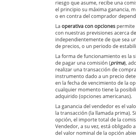
riesgo que asume, recibe una comi
condiciones pedir?
09/0
el principio su máxima ganancia, mi
o en contra del comprador depende
La
operativa con opciones
permite
con nuestras previsiones acerca de
independientemente de que sea un
de precios, o un periodo de estabil
La forma de funcionamiento es la s
de pagar una comisión (
prima
), ad
realizar una transacción de compra
instrumento dado a un precio det
en la fecha de vencimiento de la op
cualquier momento tiene la posibi
adquirido (opciones americanas).
La ganancia del vendedor es el valo
la transacción (la llamada prima). 
opción, el importe total de la comis
Vendedor, a su vez, está obligado
del valor nominal de la opción abie