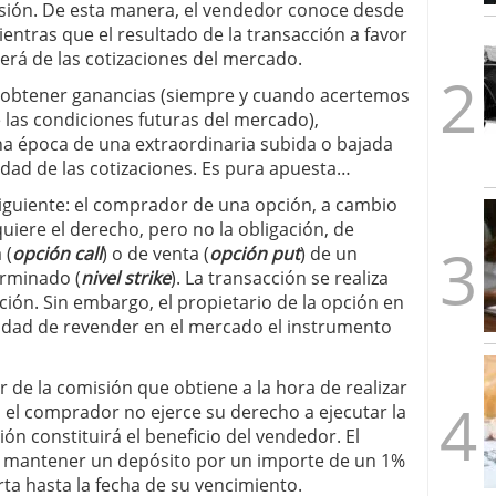
sión. De esta manera, el vendedor conoce desde
1/2026
entras que el resultado de la transacción a favor
rá de las cotizaciones del mercado.
 obtener ganancias (siempre y cuando acertemos
 las condiciones futuras del mercado),
a época de una extraordinaria subida o bajada
idad de las cotizaciones. Es pura apuesta…
iguiente: el comprador de una opción, a cambio
quiere el derecho, pero no la obligación, de
 (
opción call
) o de venta (
opción put
) de un
erminado (
nivel strike
). La transacción se realiza
ción. Sin embargo, el propietario de la opción en
lidad de revender en el mercado el instrumento
r de la comisión que obtiene a la hora de realizar
Si el comprador no ejerce su derecho a ejecutar la
ión constituirá el beneficio del vendedor. El
 a mantener un depósito por un importe de un 1%
rta hasta la fecha de su vencimiento.