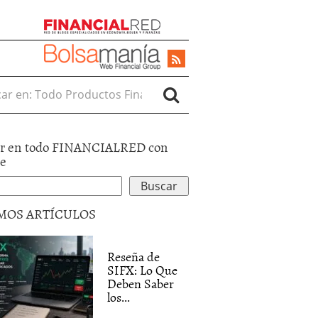
r en:
r en todo FINANCIALRED con
le
MOS ARTÍCULOS
Reseña de
SIFX: Lo Que
Deben Saber
los...