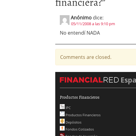
financiera?
”
Anónimo
dice:
05/11/2008 a las 9:10 pm
No entendí NADA
Comments are closed.
Esp
Productos Financieros
IPC
Productos Financieros
Depósitos
Fondos Cotizados