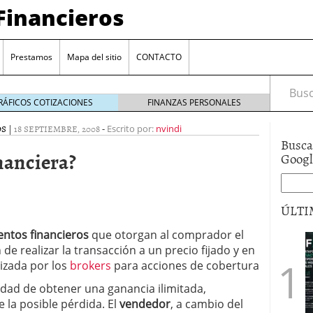
Financieros
Prestamos
Mapa del sitio
CONTACTO
Busca
RÁFICOS COTIZACIONES
FINANZAS PERSONALES
OS
|
18 SEPTIEMBRE, 2008
-
Escrito por:
nvindi
Busca
nanciera?
Goog
ÚLTI
ntos financieros
que otorgan al comprador el
encia bancaria: nuevas perspectivas para productos
de realizar la transacción a un precio fijado y en
ector automotriz
26/01/2026
izada por los
brokers
para acciones de cobertura
utorio sigue al alza entre los hogares?
21/01/2026
 reaccionan: nuevas cuentas al 1,5 % tras la
idad de obtener una ganancia ilimitada,
os
12/01/2026
 la posible pérdida. El
vendedor
, a cambio del
vigentes en varias entidades: ¿qué plazos y