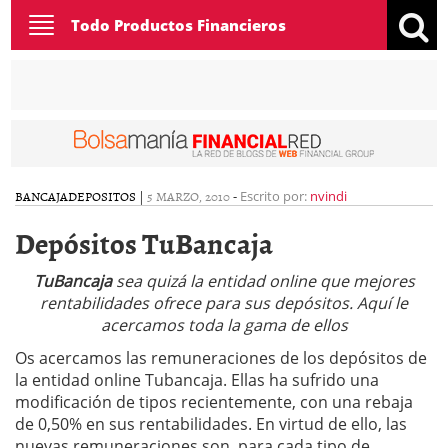
Toggle
Todo Productos Financieros
navigation
BANCAJA
DEPOSITOS
|
5 MARZO, 2010
-
Escrito por:
nvindi
Depósitos TuBancaja
TuBancaja
sea quizá la entidad online que mejores
rentabilidades ofrece para sus depósitos. Aquí le
acercamos toda la gama de ellos
Os acercamos las remuneraciones de los depósitos de
la entidad online Tubancaja. Ellas ha sufrido una
modificación de tipos recientemente, con una rebaja
de 0,50% en sus rentabilidades. En virtud de ello, las
nuevas remuneraciones son, para cada tipo de