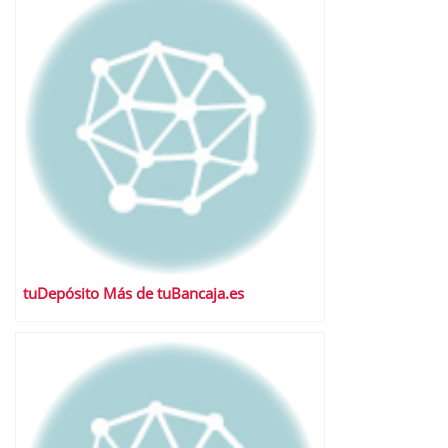
tuDepósito Más de tuBancaja.es