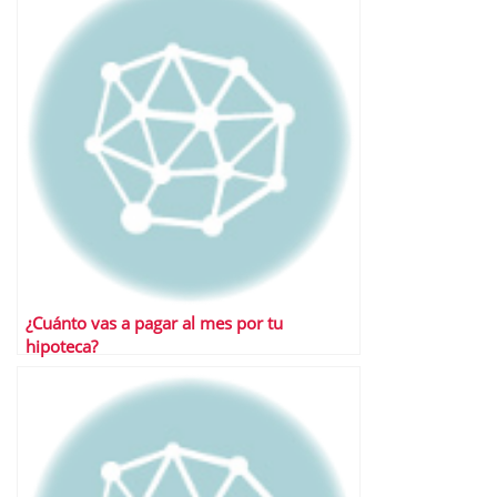
¿Cuánto vas a pagar al mes por tu
hipoteca?