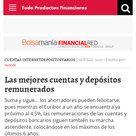
Toggle
Todo Productos Financieros
navigation
CUENTAS INTERNET
DEPOSITOS
VARIOS
|
16 JULIO, 2007
-
Escrito por:
nvindi
Las mejores cuentas y depósitos
remunerados
Suma y sigue… los ahorradores pueden felicitarse,
pues mientras el Euribor a un año se encuentra ya
próximo al 4,5%, las remuneraciones de las cuentas y
depósitos bancarios siguen también su marcha
ascendente, colocándose en los máximos de los
últimos 6 años.