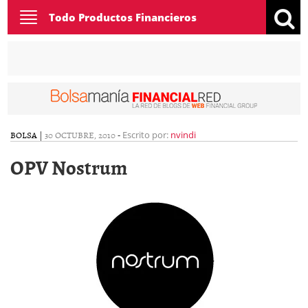
Toggle
Todo Productos Financieros
navigation
BOLSA
|
30 OCTUBRE, 2010
-
Escrito por:
nvindi
OPV Nostrum