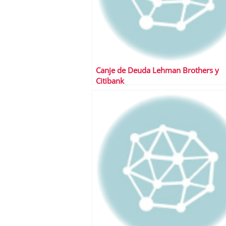
Canje de Deuda Lehman Brothers y
Citibank