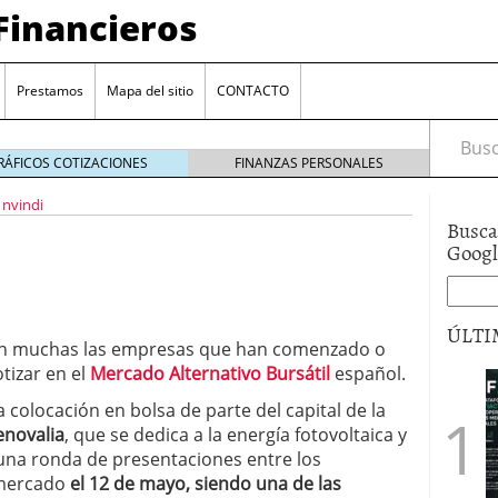
Financieros
Prestamos
Mapa del sitio
CONTACTO
Busca
RÁFICOS COTIZACIONES
FINANZAS PERSONALES
nvindi
Busca
Goog
ÚLTI
Son muchas las empresas que han comenzado o
tizar en el
Mercado Alternativo Bursátil
español.
encia bancaria: nuevas perspectivas para productos
ector automotriz
26/01/2026
a colocación en bolsa de parte del capital de la
utorio sigue al alza entre los hogares?
21/01/2026
enovalia
, que se dedica a la energía fotovoltaica y
 reaccionan: nuevas cuentas al 1,5 % tras la
una ronda de presentaciones entre los
os
12/01/2026
 mercado
el 12 de mayo, siendo una de las
vigentes en varias entidades: ¿qué plazos y