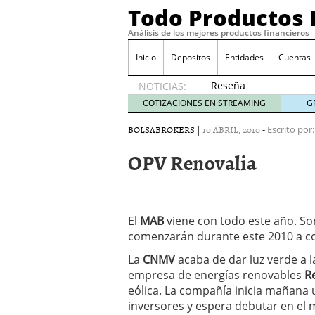
Todo Productos 
Análisis de los mejores productos financieros
Inicio
Depositos
Entidades
Cuentas
Reseña
NOTICIAS:
de SIFX:
COTIZACIONES EN STREAMING
G
Lo Que
Deben
BOLSA
BROKERS
|
10 ABRIL, 2010
-
Escrito por:
Saber
OPV Renovalia
los
Traders
Mexicanos
Antes de
Operar
El
MAB
viene con todo este año. 
29/06/2026
comenzarán durante este 2010 a co
Ford y GM consiguen lic
financieros ligados al s
La
CNMV
acaba de dar luz verde a l
¿Por qué el ahorro preca
empresa de energías renovables
R
Los bancos tradicionales
eólica. La compañía inicia mañana 
presión de los neobanc
inversores y espera debutar en el
Depósitos al 4 % siguen 