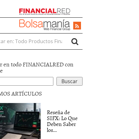
r en:
r en todo FINANCIALRED con
le
MOS ARTÍCULOS
Reseña de
SIFX: Lo Que
Deben Saber
los...