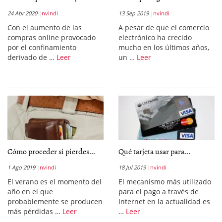
24 Abr 2020
nvindi
13 Sep 2019
nvindi
Con el aumento de las
A pesar de que el comercio
compras online provocado
electrónico ha crecido
por el confinamiento
mucho en los últimos años,
derivado de …
Leer
un …
Leer
Cómo proceder si pierdes...
Qué tarjeta usar para...
1 Ago 2019
nvindi
18 Jul 2019
nvindi
El verano es el momento del
El mecanismo más utilizado
año en el que
para el pago a través de
probablemente se producen
Internet en la actualidad es
más pérdidas …
Leer
…
Leer