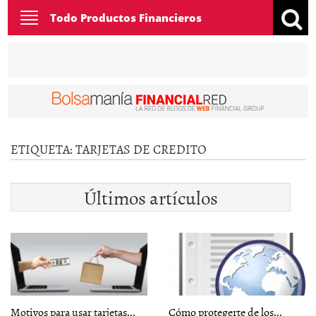
Toggle
Todo Productos Financieros
navigation
ETIQUETA:
TARJETAS DE CREDITO
Últimos artículos
Motivos para usar tarjetas...
Cómo protegerte de los...