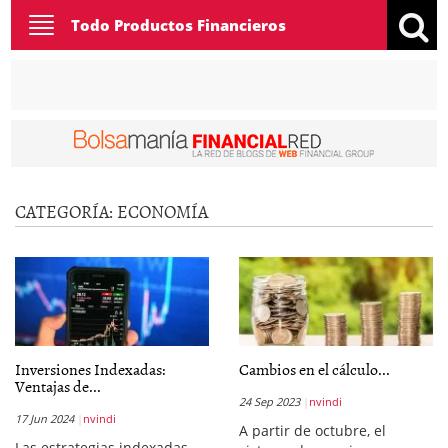
Toggle
Todo Productos Financieros
navigation
CATEGORÍA:
ECONOMÍA
Inversiones Indexadas:
Cambios en el cálculo...
Ventajas de...
24 Sep 2023
nvindi
17 Jun 2024
nvindi
A partir de octubre, el
Las estrategias indexadas